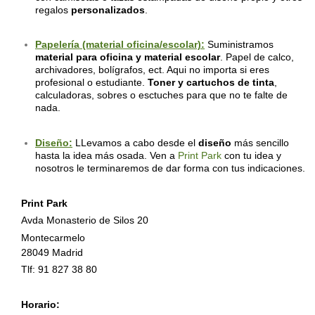
regalos
personalizados
.
Papelería (material oficina/escolar):
Suministramos
material para oficina y material escolar
. Papel de calco,
archivadores, bolígrafos, ect. Aqui no importa si eres
profesional o estudiante.
Toner y cartuchos de tinta
,
calculadoras, sobres o esctuches para que no te falte de
nada.
Diseño:
LLevamos a cabo desde el
diseño
más sencillo
hasta la idea más osada. Ven a
Print Park
con tu idea y
nosotros le terminaremos de dar forma con tus indicaciones.
Print Park
Avda
Monasterio de Silos 20
Montecarmelo
28049 Madrid
Tlf: 91 827 38 80
Horario: