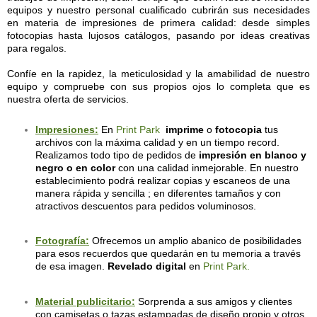
equipos y nuestro personal cualificado cubrirán sus necesidades
en materia de impresiones de primera calidad: desde simples
fotocopias hasta lujosos catálogos, pasando por ideas creativas
para regalos.
Confíe en la rapidez, la meticulosidad y la amabilidad de nuestro
equipo y compruebe con sus propios ojos lo completa que es
nuestra oferta de servicios.
Impresiones:
En
Print Park
imprime
o
fotocopia
tus
archivos con la máxima calidad y en un tiempo record.
Realizamos todo tipo de pedidos de
impresión en blanco y
negro o en color
con una calidad inmejorable.
En nuestro
establecimiento podrá realizar copias y escaneos de una
manera rápida y sencilla ; en diferentes tamaños y con
atractivos descuentos para pedidos voluminosos.
Fotografía:
Ofrecemos un amplio abanico de posibilidades
para esos recuerdos que quedarán en tu memoria a través
de esa imagen.
Revelado digital
en
Print Park
.
Material publicitario:
Sorprenda a sus amigos y clientes
con camisetas o tazas estampadas de diseño propio y otros